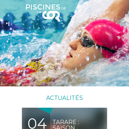
ACTUALITÉS
04
TARARE :
SAISON