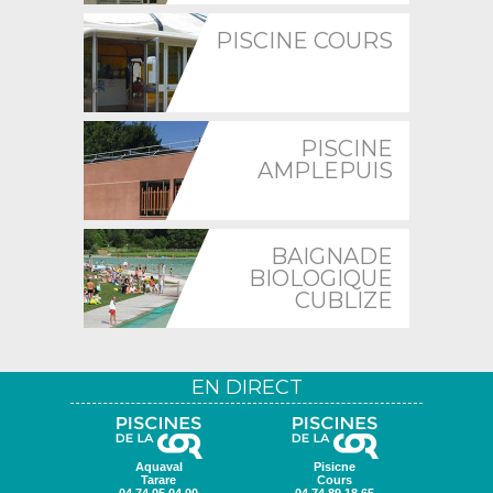
PISCINE COURS
PISCINE
AMPLEPUIS
BAIGNADE
BIOLOGIQUE
CUBLIZE
EN DIRECT
Aquaval
Pisicne
Tarare
Cours