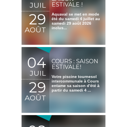
JUIL
ESTIVALE !
29
Aquaval se met en mode
été du samedi 4 juillet au
samedi 29 août 2026
AOÛT
inclus...
04
COURS : SAISON
ESTIVALE!
JUIL
Votre piscine tournesol
29
intercommunale à Cours
entame sa saison d'été à
partir du samedi 4 ...
AOÛT